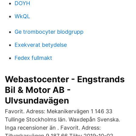
DOYH
WkQL
Ge trombocyter blodgrupp
Exekverat betydelse
Fedex fullmakt
Webastocenter - Engstrands
Bil & Motor AB -
Ulvsundavägen
Favorit. Adress: Mekanikervägen 1 146 33
Tullinge Stockholms län. Waxdepån Svenska.
Inga recensioner än . Favorit. Adress:
Tillverkarvägen 9 187 66 Täby 2019-10-02