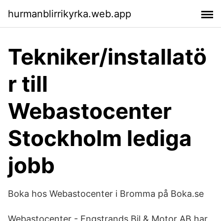
hurmanblirrikyrka.web.app
Tekniker/installatö
r till
Webastocenter
Stockholm lediga
jobb
Boka hos Webastocenter i Bromma på Boka.se
Webastocenter - Engstrands Bil & Motor AB har